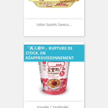
Udon Sautés Saveur...
「再入荷中」RUPTURE DE
STOCK, EN
RÉAPPROVISIONNEMENT
Yopokki / Teokbokki...