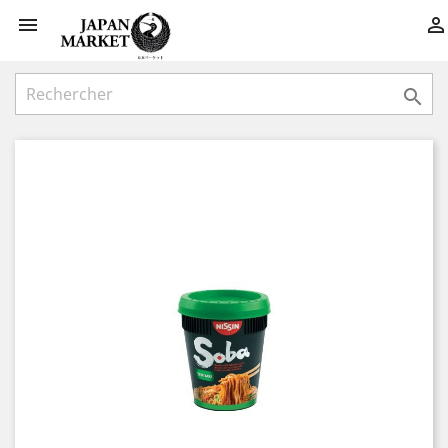


