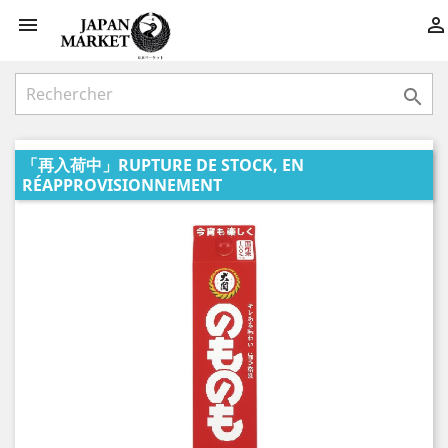



「再入荷中」RUPTURE DE STOCK, EN
RÉAPPROVISIONNEMENT