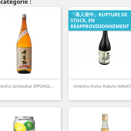
catégorie :
「再入荷中」RUPTURE DE
STOCK, EN
RÉAPPROVISIONNEMENT
Aperçu rapide
Aperçu rapide


eshu Ginkoubai IPPONGI...
Umeshu Kishu Kokuto NAKATA