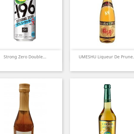
Aperçu rapide
Aperçu rapide


Strong Zero Double...
UMESHU Liqueur De Prune.