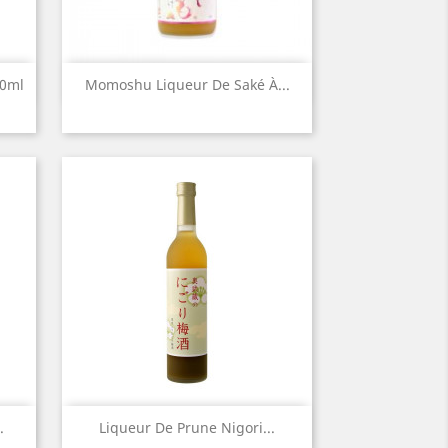
Aperçu rapide

0ml
Momoshu Liqueur De Saké À...
Aperçu rapide

.
Liqueur De Prune Nigori...