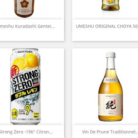
Aperçu rapide
Aperçu rapide


meshu Kuradashi Gentei...
UMESHU ORIGINAL CHOYA 50
Aperçu rapide
Aperçu rapide


Strong Zero -196° Citron...
Vin De Prune Traditionnel..