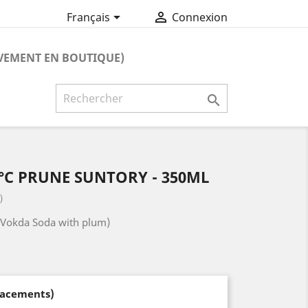


Français
Connexion
VEMENT EN BOUTIQUE)

°C PRUNE SUNTORY - 350ML
）
(Vokda Soda with plum)
lacements)