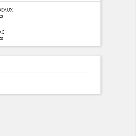
DEAUX
ts
AC
ts