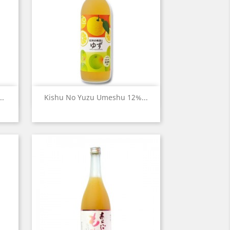
Aperçu rapide

..
Kishu No Yuzu Umeshu 12%...