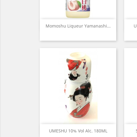
Aperçu rapide

Momoshu Liqueur Yamanashi...
U
Aperçu rapide

UMESHU 10% Vol Alc. 180ML