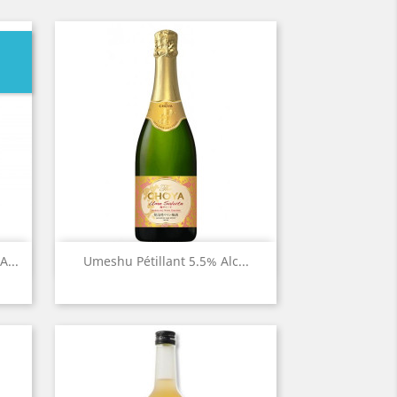
Aperçu rapide

...
Umeshu Pétillant 5.5% Alc...