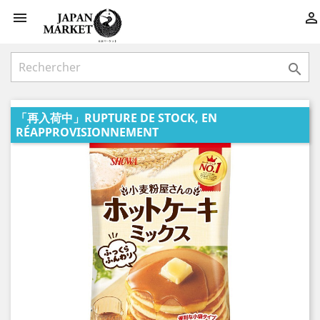



「再入荷中」RUPTURE DE STOCK, EN
RÉAPPROVISIONNEMENT