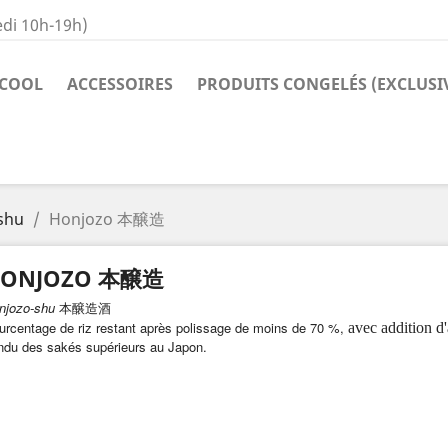
di 10h-19h)
COOL
ACCESSOIRES
PRODUITS CONGELÉS (EXCLUSI
shu
Honjozo 本醸造
ONJOZO 本醸造
njozo-shu
本醸造酒
urcentage de riz restant après polissage de moins de 70 %,
avec addition d'a
ndu des sakés supérieurs au Japon.