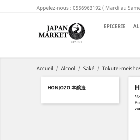
Appelez-nous :
0556963192 ( Mardi au Same
EPICERIE
AL
Accueil
Alcool
Saké
Tokutei-meisho
H
HONJOZO 本醸造
Ho
Po
ve