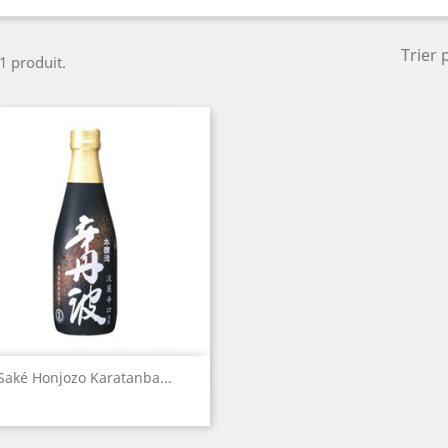
Trier 
 1 produit.
Aperçu rapide

Saké Honjozo Karatanba...