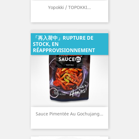
Yopokki / TOPOKKI...
「再入荷中」RUPTURE DE
STOCK, EN
RÉAPPROVISIONNEMENT
Sauce Pimentée Au Gochujang...