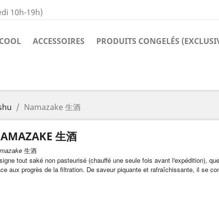
di 10h-19h)
COOL
ACCESSOIRES
PRODUITS CONGELÉS (EXCLUSI
shu
Namazake 生酒
AMAZAKE 生酒
mazake
生酒
igne tout saké non pasteurisé (chauffé une seule fois avant l'expédition), que
ce aux progrès de la filtration. De saveur piquante et rafraîchissante, il se c