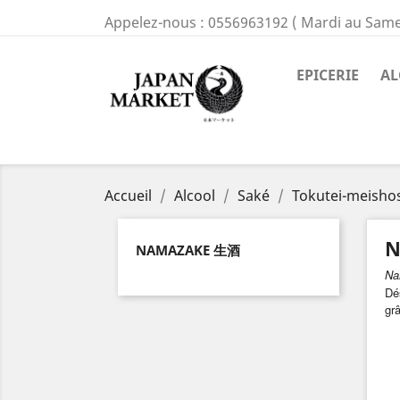
Appelez-nous :
0556963192 ( Mardi au Same
EPICERIE
AL
Accueil
Alcool
Saké
Tokutei-meisho
N
NAMAZAKE 生酒
Na
Dés
grâ