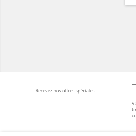
Recevez nos offres spéciales
V
tr
co