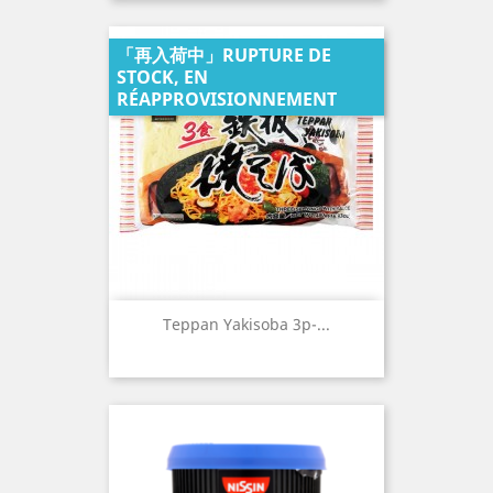
「再入荷中」RUPTURE DE
STOCK, EN
RÉAPPROVISIONNEMENT
Teppan Yakisoba 3p-...