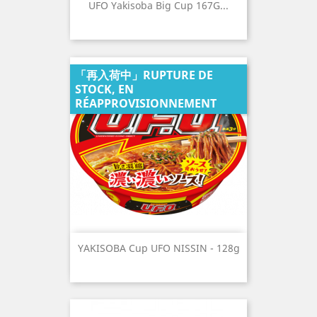
UFO Yakisoba Big Cup 167G...
「再入荷中」RUPTURE DE
STOCK, EN
RÉAPPROVISIONNEMENT
YAKISOBA Cup UFO NISSIN - 128g