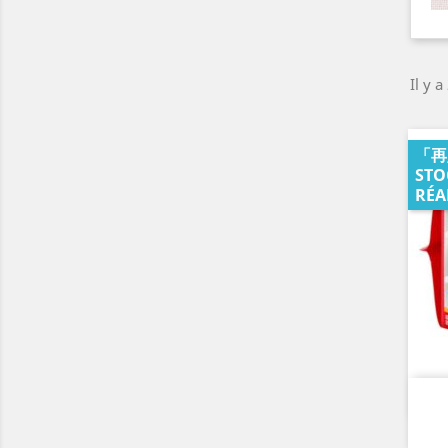
Il y a
「再
STO
RÉA