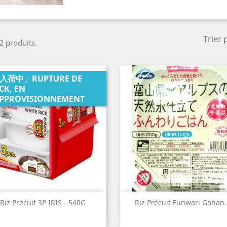
Trier 
 2 produits.
入荷中」RUPTURE DE
CK, EN
PPROVISIONNEMENT
Aperçu rapide
Aperçu rapide


Riz Précuit 3P IRIS - 540G
Riz Précuit Funwari Gohan.