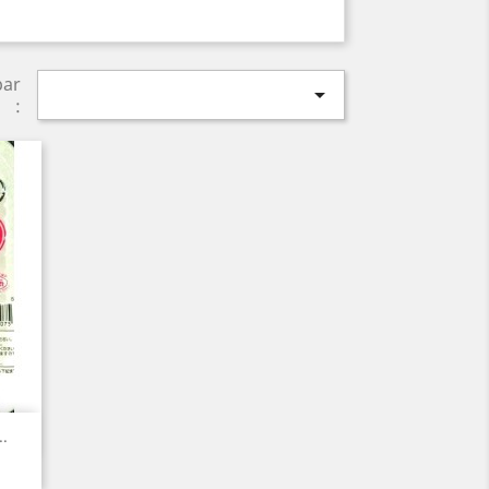
par

:
..