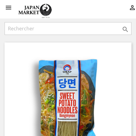


