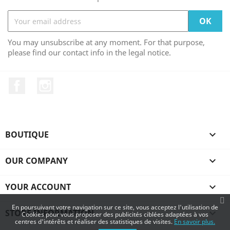
You may unsubscribe at any moment. For that purpose,
please find our contact info in the legal notice.
Facebook
Instagram
BOUTIQUE

OUR COMPANY

YOUR ACCOUNT

En poursuivant votre navigation sur ce site, vous acceptez l'utilisation de
STORE INFORMATION
keyboard_arrow_down
Cookies pour vous proposer des publicités ciblées adaptées à vos
centres d'intérêts et réaliser des statistiques de visites.
En savoir plus.