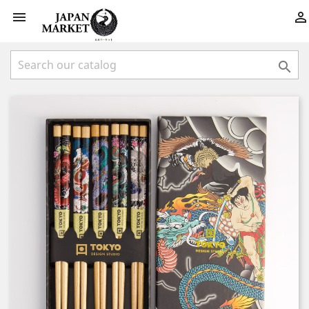


