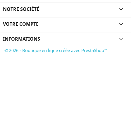
NOTRE SOCIÉTÉ

VOTRE COMPTE

INFORMATIONS
keyboard_arrow_down
© 2026 - Boutique en ligne créée avec PrestaShop™