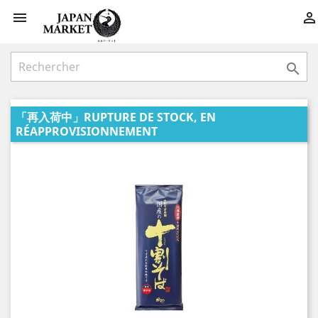



「再入荷中」RUPTURE DE STOCK, EN
RÉAPPROVISIONNEMENT