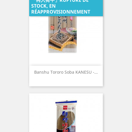
「再入荷中」RUPTURE DE
STOCK, EN
RÉAPPROVISIONNEMENT
Banshu Tororo Soba KANESU -...