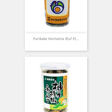
Furikake Noritama Œuf Et...