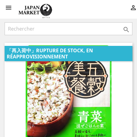



「再入荷中」RUPTURE DE STOCK, EN
RÉAPPROVISIONNEMENT