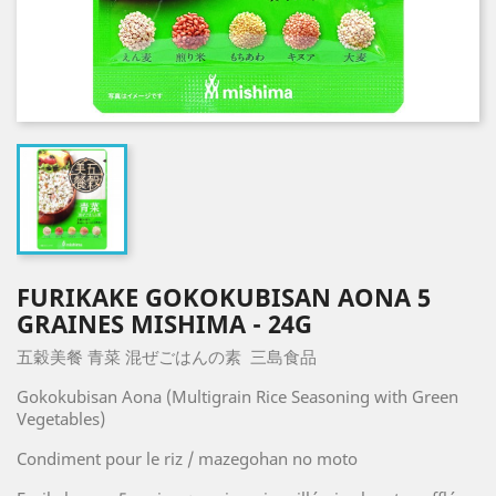
FURIKAKE GOKOKUBISAN AONA 5
GRAINES MISHIMA - 24G
五穀美餐 青菜 混ぜごはんの素 三島食品
Gokokubisan Aona (Multigrain Rice Seasoning with Green
Vegetables)
Condiment pour le riz / mazegohan no moto