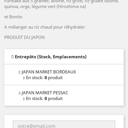
Furikake aux 5 graines: avoine, riz grillé, riz gluant soufflé,
quinoa, orge, légume vert (Hiroshima na)
et Bonito
A mélanger au riz chaud pour réhydrater
PRODUIT DU JAPON
Entrepôts (Stock, Emplacements)
JAPAN MARKET BORDEAUX
En stock
:
0
produit
JAPAN MARKET PESSAC
En stock
:
0
produit