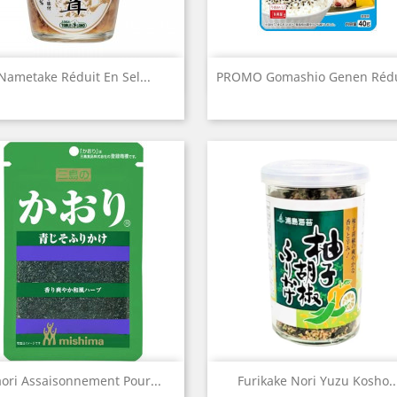
Aperçu rapide
Aperçu rapide


Nametake Réduit En Sel...
PROMO Gomashio Genen Rédui
Aperçu rapide
Aperçu rapide


ori Assaisonnement Pour...
Furikake Nori Yuzu Kosho..