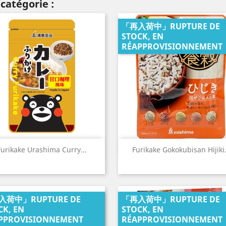
catégorie :
「再入荷中」RUPTURE DE
STOCK, EN
RÉAPPROVISIONNEMENT
Aperçu rapide
Aperçu rapide


Furikake Urashima Curry...
Furikake Gokokubisan Hijiki.
入荷中」RUPTURE DE
「再入荷中」RUPTURE DE
CK, EN
STOCK, EN
PPROVISIONNEMENT
RÉAPPROVISIONNEMENT