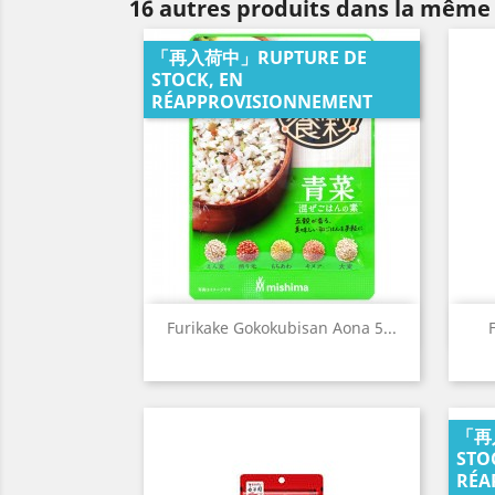
16 autres produits dans la même 
「再入荷中」RUPTURE DE
STOCK, EN
RÉAPPROVISIONNEMENT
Aperçu rapide

Furikake Gokokubisan Aona 5...
「再
STO
RÉA