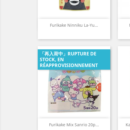
Aperçu rapide

Furikake Ninniku La-Yu...
「再入荷中」RUPTURE DE
STOCK, EN
RÉAPPROVISIONNEMENT
Aperçu rapide

Furikake Mix Sanrio 20p...
Ka