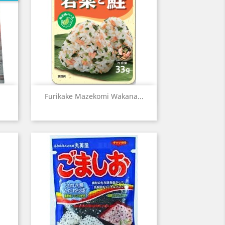
Aperçu rapide

Furikake Mazekomi Wakana...