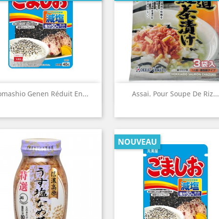
Aperçu rapide
Aperçu rapide


mashio Genen Réduit En...
Assai. Pour Soupe De Riz...
NOUVEAU