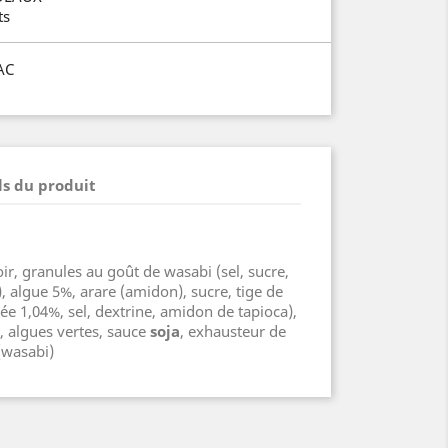
ts
AC
ls du produit
ir, granules au goût de wasabi (sel, sucre,
é), algue 5%, arare (amidon), sucre, tige de
ée 1,04%, sel, dextrine, amidon de tapioca),
 algues vertes, sauce
soja
, exhausteur de
(wasabi)