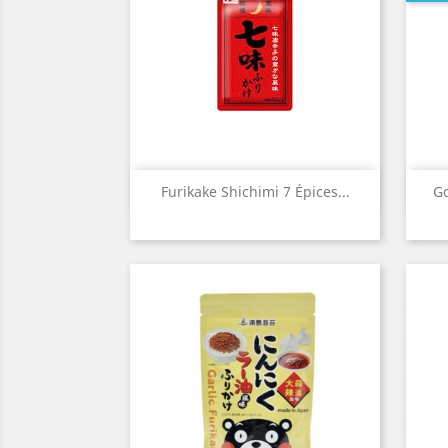
Aperçu rapide

Furikake Shichimi 7 Épices...
Go