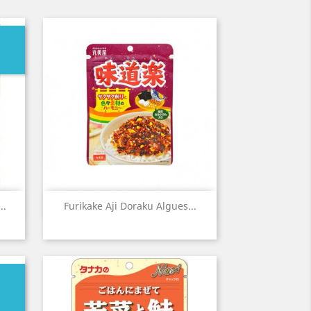
Aperçu rapide

..
Furikake Aji Doraku Algues...