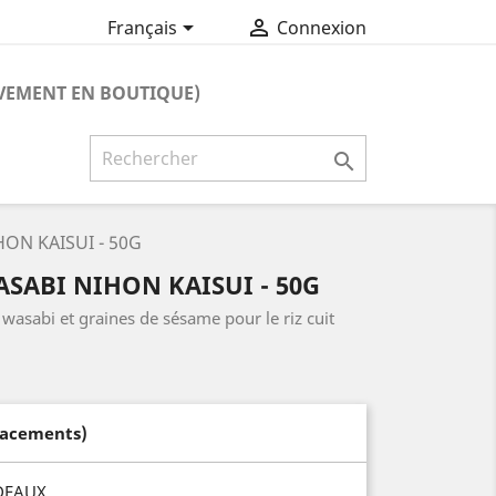


Français
Connexion
VEMENT EN BOUTIQUE)

HON KAISUI - 50G
SABI NIHON KAISUI - 50G
 wasabi et graines de sésame pour le riz cuit
lacements)
DEAUX