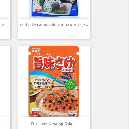
Aperçu rapide

t...
Furikake Gomashio 40g MARUMIYA
Aperçu rapide

.
Furikake Uma Aji Sake...