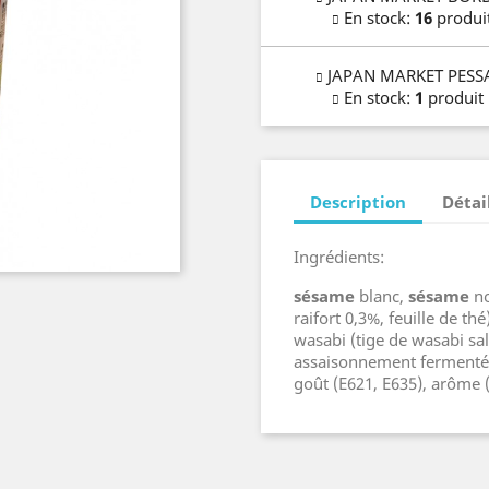
En stock
:
16
produi
JAPAN MARKET PESS
En stock
:
1
produit
Description
Détai
Ingrédients:
sésame
blanc,
sésame
no
raifort 0,3%, feuille de th
wasabi (tige de wasabi sal
assaisonnement fermenté,
goût (E621, E635), arôme 