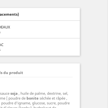
lacements)
DEAUX
s
AC
s
ls du produit
 sauce
soja
, huile de palme, dextrine, sel,
ôme [ poudre de
bonite
séchée et râpée ,
, poudre d'igname, glucose, sucre, poudre
ait d'algues (konbu), hydrolysat de