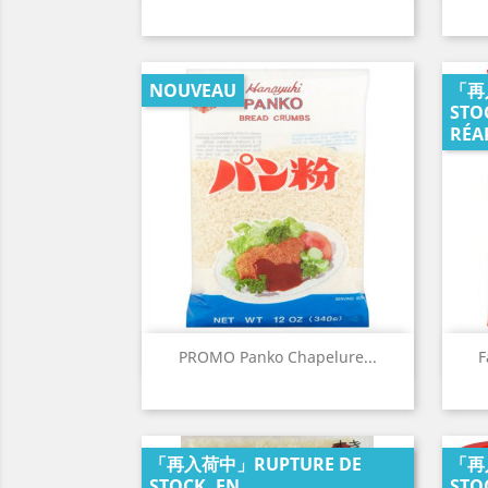
NOUVEAU
「再
STO
RÉA
Aperçu rapide

PROMO Panko Chapelure...
F
「再入荷中」RUPTURE DE
「再
STOCK, EN
STO