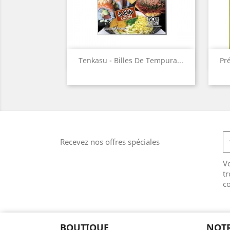
Aperçu rapide

Tenkasu - Billes De Tempura...
Pr
Recevez nos offres spéciales
V
tr
co
BOUTIQUE
NOTR