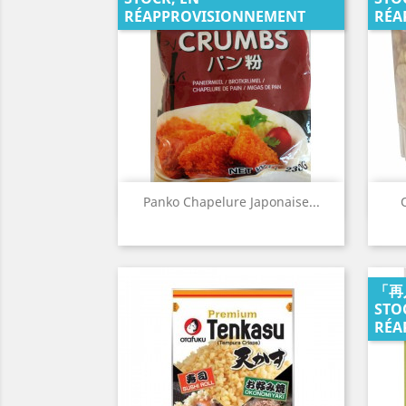
RÉAPPROVISIONNEMENT
RÉA
Aperçu rapide

Panko Chapelure Japonaise...
「再
STO
RÉA