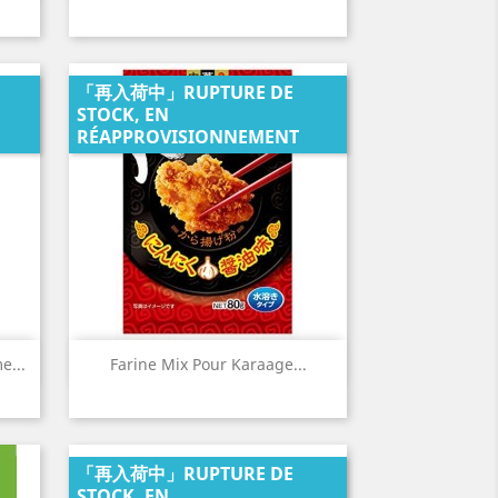
「再入荷中」RUPTURE DE
STOCK, EN
RÉAPPROVISIONNEMENT
Aperçu rapide

...
Farine Mix Pour Karaage...
「再入荷中」RUPTURE DE
STOCK, EN