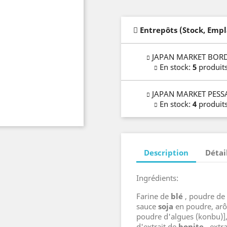
Entrepôts (Stock, Emp
JAPAN MARKET BOR
En stock
:
5
produit
JAPAN MARKET PESS
En stock
:
4
produit
Description
Détai
Ingrédients:
Farine de
blé
, poudre de
sauce
soja
en poudre, ar
poudre d'algues (konbu)]
d'extrait de
bonite
, extr