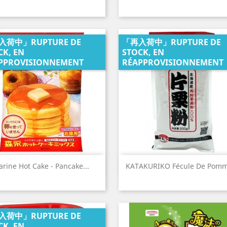
入荷中」RUPTURE DE
「再入荷中」RUPTURE DE
CK, EN
STOCK, EN
PPROVISIONNEMENT
RÉAPPROVISIONNEMENT
Aperçu rapide
Aperçu rapide


arine Hot Cake - Pancake...
KATAKURIKO Fécule De Pomme
入荷中」RUPTURE DE
CK, EN