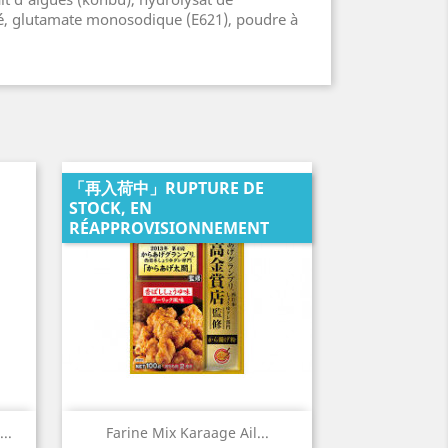
é, glutamate monosodique (E621), poudre à
「再入荷中」RUPTURE DE
STOCK, EN
RÉAPPROVISIONNEMENT
Aperçu rapide

..
Farine Mix Karaage Ail...