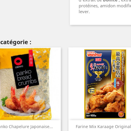
protéines, amidon modifi
lever.
catégorie :
Aperçu rapide
Aperçu rapide


nko Chapelure Japonaise...
Farine Mix Karaage Original.