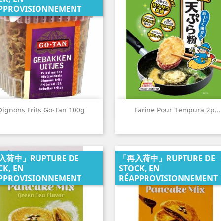
PPROVISIONNEMENT
Aperçu rapide
Aperçu rapide


Oignons Frits Go-Tan 100g
Farine Pour Tempura 2p...
入荷中」RUPTURE DE
「再入荷中」RUPTURE DE
CK, EN
STOCK, EN
PPROVISIONNEMENT
RÉAPPROVISIONNEMENT