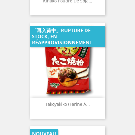
Kinako Poudre De Soja...
「再入荷中」RUPTURE DE
STOCK, EN
RÉAPPROVISIONNEMENT
Takoyakiko (Farine À...
NOUVEAU