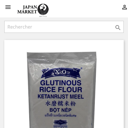


