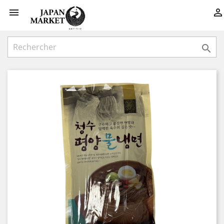


