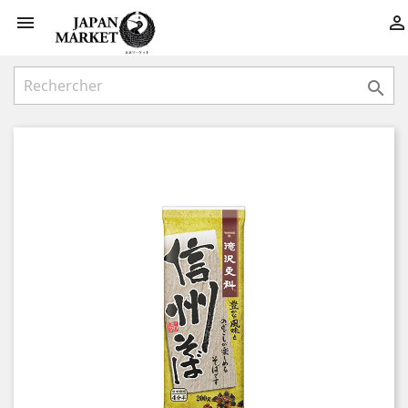


